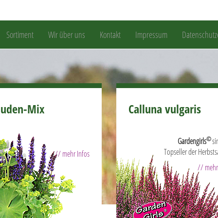
Sortiment
Wir über uns
Kontakt
Impressum
Datenschutz
auden-Mix
Calluna vulgaris
©
Gardengirls
si
Topseller der Herbsts
// mehr Infos
// mehr