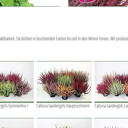
ltbarkeit. Sie blühen in leuchtenden Farben bis tief in den Winter hinein. Wir produz
ngirls Summerline /
Calluna Gardengirls Hauptsortiment
Calluna Gardengirls La