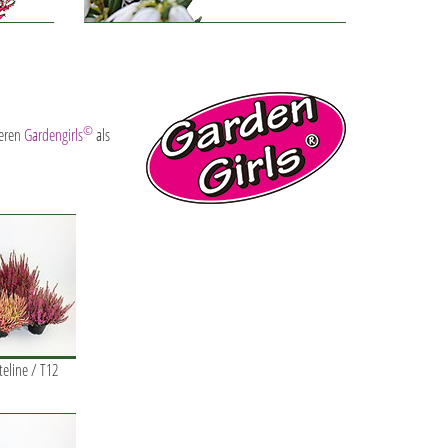
©
ieren
Gardengirls
als
teline / T12