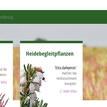
erklärung
Heidebegleitpflanzen
"
Erica darleyensis
"
nd die
machen das
aison.
Herbstsortiment
 Infos
komplett.
// mehr Infos