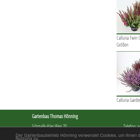
Calluna Twin Gi
Größen
Calluna Garden
Gartenbau Thomas Hönning
Schmalkuhler Weg 70
Telefon: +
47608 Geldern
Telefax: +
Der Gartenbaubetrieb Hönning verwendet Cookies, um Ihnen de
Nutzung zu.