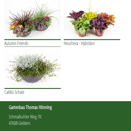
Autumn Friends
Heuchera - Hybriden
CaMü-Schale
Gartenbau Thomas Hönning
Schmalkuhler Weg 70
47608 Geldern