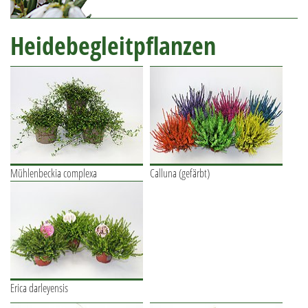
Heidebegleitpflanzen
Mühlenbeckia complexa
Calluna (gefärbt)
Erica darleyensis